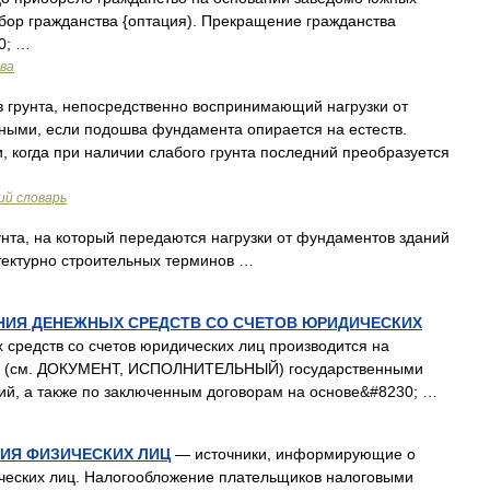
бор гражданства {оптация). Прекращение гражданства
0; …
ава
 грунта, непосредственно воспринимающий нагрузки от
енными, если подошва фундамента опирается на естеств.
, когда при наличии слабого грунта последний преобразуется
ий словарь
нта, на который передаются нагрузки от фундаментов зданий
тектурно строительных терминов …
НИЯ ДЕНЕЖНЫХ СРЕДСТВ СО СЧЕТОВ ЮРИДИЧЕСКИХ
средств со счетов юридических лиц производится на
ов (см. ДОКУМЕНТ, ИСПОЛНИТЕЛЬНЫЙ) государственными
ий, а также по заключенным договорам на основе&#8230; …
ИЯ ФИЗИЧЕСКИХ ЛИЦ
— источники, информирующие о
ческих лиц. Налогообложение плательщиков налоговыми