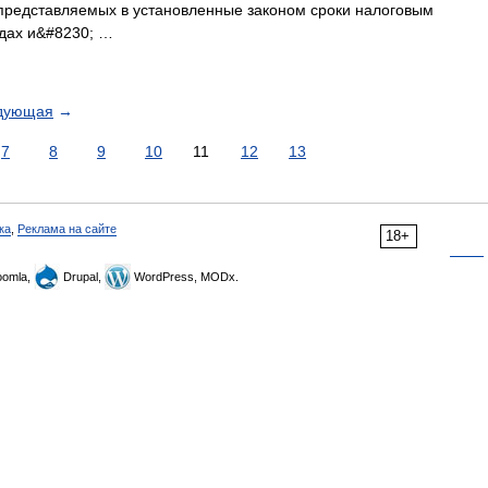
 представляемых в установленные законом сроки налоговым
одах и&#8230; …
дующая
→
7
8
9
10
11
12
13
ка
,
Реклама на сайте
18+
omla,
Drupal,
WordPress, MODx.