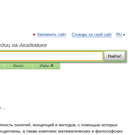
Запомнить сайт
Словарь на свой сайт
RU
едии на Академике
Найти!
Книги
Игры ⚽
ы …
ть понятий, концепций и методов, с помощью которых
исциплины, а также комплекс математических и философских