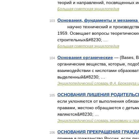
теорий и направлений, посвященных и
Большая советская энциклопедия
Основания, фундаменты и механика
103
научно технический и производствен
1959. Освещает вопросы теоретических
строительных&#8230; …
Большая советская энциклопедия
Основания органические
— (Bases, B
104
органические вещества, которые, подо
взаимодействии с кислотами образоват
выделенный&#8230; …
Энциклопедический словарь Ф.А. Брокгауза 
ОСНОВАНИЯ ЛИШЕНИЯ РОДИТЕЛЬС
105
если уклоняются от выполнения обяза
правами, жестоко обращаются с детьм
являются&#8230; …
Энциклопедический словарь экономики и пр
ОСНОВАНИЯ ПРЕКРАЩЕНИЯ ГРАЖД
106
приеме в гражданство России, если л