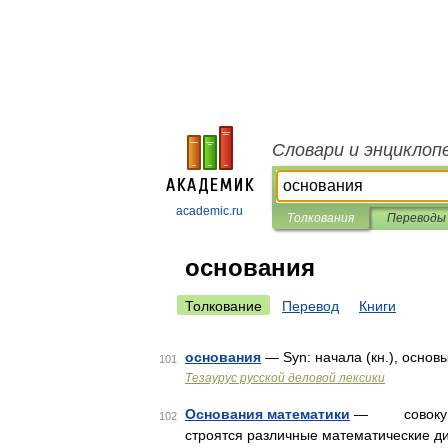
Словари и энциклоп
academic.ru
Толкования
Переводы
основания
Толкование
Перевод
Книги
основания
— Syn: начала (кн.), основ
101
Тезаурус русской деловой лексики
Основания математики
— совокупнос
102
строятся различные математические д