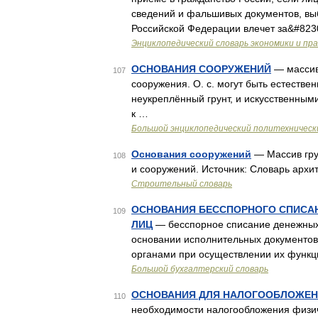
сведений и фальшивых документов, вы
Российской Федерации влечет за&#823
Энциклопедический словарь экономики и пр
ОСНОВАНИЯ СООРУЖЕНИЙ
— массив
107
сооружения. О. с. могут быть естеств
неукреплённый грунт, и искусственными
к …
Большой энциклопедический политехническ
Основания сооружений
— Массив гру
108
и сооружений. Источник: Словарь архи
Строительный словарь
ОСНОВАНИЯ БЕССПОРНОГО СПИСА
109
ЛИЦ
— бесспорное списание денежных 
основании исполнительных документ
органами при осуществлении их функц
Большой бухгалтерский словарь
ОСНОВАНИЯ ДЛЯ НАЛОГООБЛОЖЕН
110
необходимости налогообложения физи