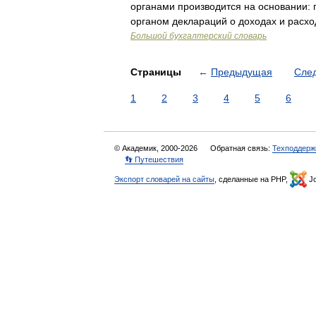
органами производится на основании:
органом деклараций о доходах и расх
Большой бухгалтерский словарь
Страницы
←
Предыдущая
Сле
1
2
3
4
5
6
© Академик, 2000-2026
Обратная связь:
Техподдерж
👣 Путешествия
Экспорт словарей на сайты
, сделанные на PHP,
Jo