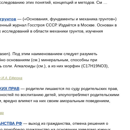
сследованию этих понятий, концепций и методов. См …
 грунтов
— («Основания, фундаменты и механика грунтов»)
ный журнал Госстроя СССР. Издаётся в Москве. Основан в
 исследований в области механики грунтов, изучения
asen). Под этим наименованием следует разуметь
бно основаниям (см.) минеральным, способны при
ь соли. Алкалоиды (см.), а из них морфин (C17H19NO3),
и И.А. Ефрона
КИХ ПРАВ
— родители лишаются по суду родительских прав,
нностей по воспитанию детей, злоупотребляют родительскими
и, вредно влияют на них своим аморальным поведением,
ава
АНСТВА РФ
— выход из гражданства, отмена решения о
ицо приобрело гражданство на основании заведомо южных